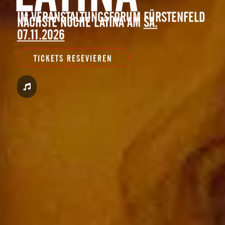
IM VERANSTALTUNGSFORUM FÜRSTENFELD
NÄCHSTE NOCHE LATINA AM
SA.
07.11.2026
TICKETS RESEVIEREN