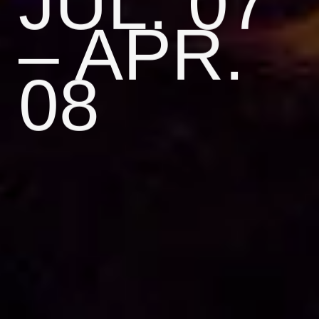
JUL. 07
– APR.
08